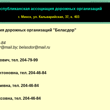
спубликанская ассоциация дорожных организаций
г. Минск, ул. Кальварийская, 37, к. 403
ия дорожных организаций "Беласдор"
-84
@mail.by; belasdor@mail.ru
ич, тел. 204-79-99
тоновна, тел. 204-46-84
вна, тел. 204-46-84
овна, тел. 204-46-84