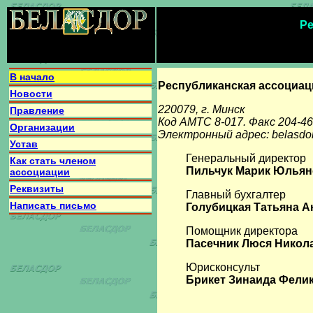
Ре
В начало
Республиканская ассоциац
Новости
220079, г. Минск
Правление
Код АМТС 8-017. Факс 204-46
Организации
Электронный адрес: belasdor
Устав
Генеральный директор
Как стать членом
Пильчук Марик Юльянов
ассоциации
Реквизиты
Главный бухгалтер
Написать письмо
Голубицкая Татьяна Ан
Помощник директора
Пасечник Люся Николае
Юрисконсульт
Брикет Зинаида Феликс